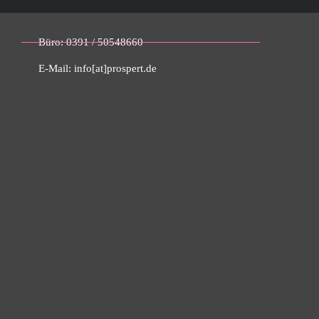
Büro: 0391 / 50548660
E-Mail: info[at]prospert.de