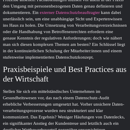
den Umgang mit personenbezogenen Daten genau definieren und
dokumentieren. Ein
externer Datenschutz­beauftragter
kann dabei
unerlässlich sein, um eine unabhängige Sicht und Experten­wissen
ins Haus zu holen. Die Umsetzung von Verarbeitungs­verzeichnissen
oder die Handhabung von Betroffenen­rechten erfordern eine
genaue Kenntnis der regulativen Anforderungen; doch wie nähert
man sich diesen komplexen Themen am besten? Ein Schlüssel liegt
in der kontinuierlichen Schulung der Mitarbeiter:innen und einem
stufenweise implementierten Datenschutz­konzept.
Praxisbeispiele und Best Practices aus
der Wirtschaft
Stellen Sie sich ein mittelständisches Unternehmen im
Gesundheitswesen vor, das nach einem Datenschutz-Audit
erhebliche Verbesserungen umgesetzt hat. Vorher unsichere Daten­
verarbeitungs­prozesse wurden neu strukturiert und klar
kommuniziert. Das Ergebnis? Weniger Häufungen von Daten­lecks,
ein signifikanter Anstieg der Kundentreue und letztlich auch ein
deutlicher Wettbewerbsvorteil gegenüber unvorsichtigen