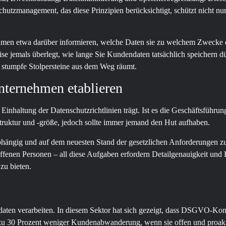
utzmanagement, das diese Prinzipien berücksichtigt, schützt nicht nu
nehmen etwa darüber informieren, welche Daten sie zu welchem Zwecke e
se jemals überlegt, wie lange Sie Kundendaten tatsächlich speichern dür
ng stumpfe Stolpersteine aus dem Weg räumt.
Unternehmen etablieren
 Einhaltung der Datenschutzrichtlinien trägt. Ist es die Geschäftsführun
truktur und -größe, jedoch sollte immer jemand den Hut aufhaben.
abhängig und auf dem neuesten Stand der gesetzlichen Anforderungen zu 
offenen Personen – all diese Aufgaben erfordern Detailgenauigkeit und
zu bieten.
n verarbeiten. In diesem Sektor hat sich gezeigt, dass DSGVO-Konfo
 zu 30 Prozent weniger Kundenabwanderung, wenn sie offen und proak