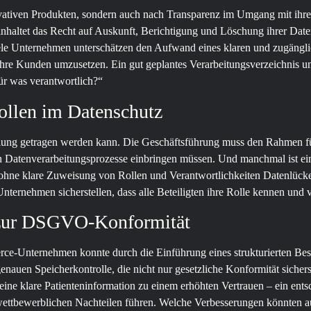
ovativen Produkten, sondern auch nach Transparenz im Umgang mit ihre
nhaltet das Recht auf Auskunft, Berichtigung und Löschung ihrer Daten.
Viele Unternehmen unterschätzen den Aufwand eines klaren und zugängli
 ihre Kunden umzusetzen. Ein gut geplantes Verarbeitungsverzeichnis un
ür was verantwortlich?“
ollen im Datenschutz
ilung getragen werden kann. Die Geschäftsführung muss den Rahmen f
en Datenverarbeitungsprozesse einbringen müssen. Und manchmal ist ei
 ohne klare Zuweisung von Rollen und Verantwortlichkeiten Datenlücken
Unternehmen sicherstellen, dass alle Beteiligten ihre Rolle kennen und 
s zur DSGVO-Konformität
mmerce-Unternehmen konnte durch die Einführung eines strukturierten
genauen Speicherkontrolle, die nicht nur gesetzliche Konformität siche
ine klare Patienteninformation zu einem erhöhten Vertrauen – ein ent
 wettbewerblichen Nachteilen führen. Welche Verbesserungen könnten