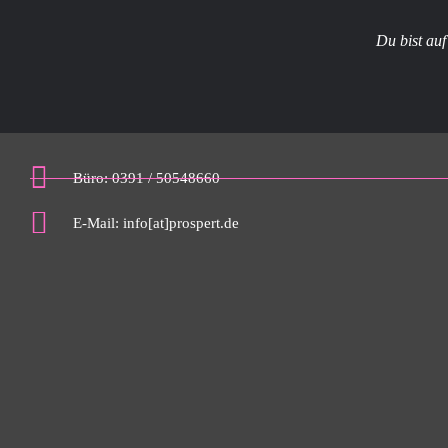
Du bist au
Büro: 0391 / 50548660
E-Mail: info[at]prospert.de