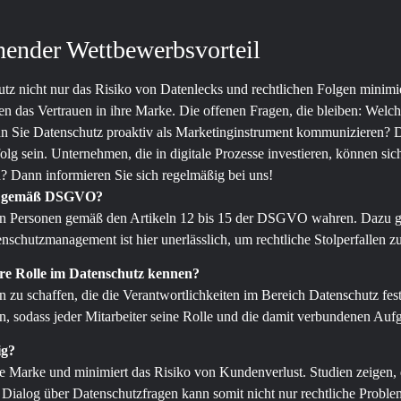
ehender Wettbewerbsvorteil
z nicht nur das Risiko von Datenlecks und rechtlichen Folgen minimier
 das Vertrauen in ihre Marke. Die offenen Fragen, die bleiben: Welc
Sie Datenschutz proaktiv als Marketinginstrument kommunizieren? Denk
lg sein. Unternehmen, die in digitale Prozesse investieren, können s
 Dann informieren Sie sich regelmäßig bei uns!
men gemäß DSGVO?
enen Personen gemäß den Artikeln 12 bis 15 der DSGVO wahren. Dazu g
nschutzmanagement ist hier unerlässlich, um rechtliche Stolperfallen z
ihre Rolle im Datenschutz kennen?
 zu schaffen, die die Verantwortlichkeiten im Bereich Datenschutz f
, sodass jeder Mitarbeiter seine Rolle und die damit verbundenen Auf
ig?
e Marke und minimiert das Risiko von Kundenverlust. Studien zeigen, 
r Dialog über Datenschutzfragen kann somit nicht nur rechtliche Probl