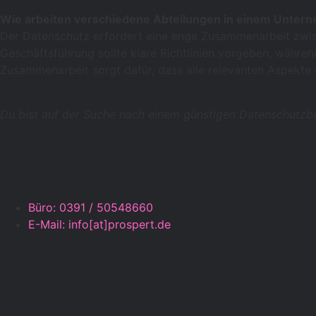
Wie arbeiten verschiedene Abteilungen in einem Unte
Der Datenschutz erfordert eine enge Zusammenarbeit zwis
Geschäftsführung sollte klare Richtlinien vorgeben, währ
Zusammenarbeit sorgt dafür, dass alle relevanten Aspekte
Du bist auf der Suche nach einem günstigen Datenschutzb
Büro: 0391 / 50548660
E-Mail: info[at]prospert.de