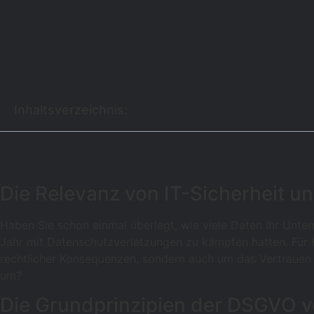
Inhaltsverzeichnis:
Die Relevanz von IT-Sicherheit 
Haben Sie schon einmal überlegt, wie viele Daten Ihr Unter
Jahr mit Datenschutzverletzungen zu kämpfen hatten. Für 
rechtlicher Konsequenzen, sondern auch um das Vertrauen 
um?
Die Grundprinzipien der DSGVO 