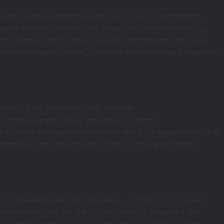
gen klaren Grundprinzipien, die für alle Unternehmen
men müssen sicherstellen, dass die Datenverarbeitung
 im Alltag ist das Prinzip der Speicherbegrenzung. Viele
Datenschutzmanagement, das klare Richtlinien und Prozesse
.
n und, falls vorhanden, der externe
Fachabteilungen diese umsetzen. Externe
auf Verarbeitungsverzeichnissen und Auftragsverarbeitung,
e Datenübertragungsanfragen oder Löschungsanfragen
. Krankenhäuser, die Datenlecks erfolgreich minimiert
ternehmen, das die DSGVO vollständig integriert hat,
hlagzeilen wegen eines Datenschutzverstoßes stehen;