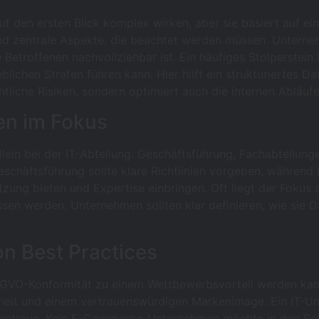
en ersten Blick komplex wirken, aber sie basiert auf eini
d zentrale Aspekte, die beachtet werden müssen. Unterneh
e Betroffenen nachvollziehbar ist. Ein häufiges Stolperstein
lichen Strafen führen kann. Hier hilft ein strukturiertes 
tliche Risiken, sondern optimiert auch die internen Abläufe
en im Fokus
ein bei der IT-Abteilung. Geschäftsführung, Fachabteilunge
häftsführung sollte klare Richtlinien vorgeben, während 
zung bieten und Expertise einbringen. Oft liegt der Fokus 
ssen werden. Unternehmen sollten klar definieren, wie si
on Best Practices
SGVO-Konformität zu einem Wettbewerbsvorteil werden kann
nheit und einem vertrauenswürdigen Markenimage. Ein IT-Un
ndentreue. Kein E-Commerce-Unternehmen möchte in den Sc