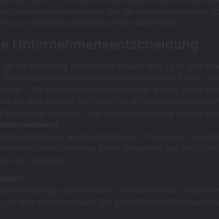
on Datenschutzmaßnahmen das Vertrauen ihrer Kunden. Solc
rn auch konkrete Geschäftsvorteile bieten kann.
sche Unternehmensentscheidung
 die Einhaltung gesetzlicher Regelungen. Es ist eine strat
. Unternehmen stehen vor der herausfordernden Frage: „W
efragt: „Wie würde sich Ihr Markenimage ändern, wenn Sie 
n auch ein Weg, sich auf dem Markt zu differenzieren und l
? Dann bleib informiert und schaue regelmäßig bei uns vorb
ür Unternehmen?
tralen Prinzipien wie Rechtmäßigkeit, Transparenz und Zw
 Betroffenen nachvollziehbar bleibt. Besonders das Prinzip 
ufe zu optimieren.
unden?
chutzverletzungen zu minimieren, die bereits viele Untern
igert dies deren Vertrauen. Ein gutes Sicherheitsmanagem