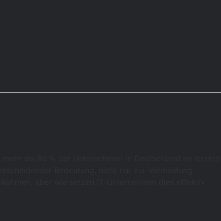
ss mehr als 80 % der Unternehmen in Deutschland im letzten
entscheidender Bedeutung, nicht nur zur Vermeidung
n Rahmen, aber wie setzen IT-Unternehmen dies effektiv