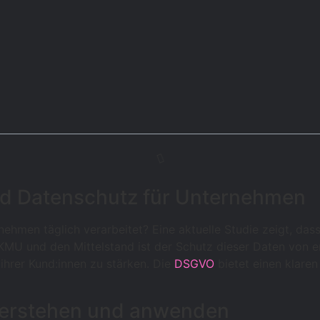
und Datenschutz für Unternehmen
nehmen täglich verarbeitet? Eine aktuelle Studie zeigt, da
KMU und den Mittelstand ist der Schutz dieser Daten von 
ihrer Kund:innen zu stärken. Die
DSGVO
bietet einen klare
verstehen und anwenden