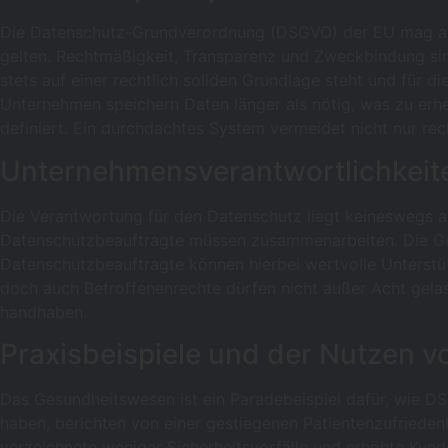
Die Datenschutz-Grundverordnung (DSGVO) der EU mag auf d
gelten. Rechtmäßigkeit, Transparenz und Zweckbindung sin
stets auf einer rechtlich soliden Grundlage steht und für di
Unternehmen speichern Daten länger als nötig, was zu erheb
definiert. Ein durchdachtes System vermeidet nicht nur rech
Unternehmensverantwortlichkeit
Die Verantwortung für den Datenschutz liegt keineswegs all
Datenschutzbeauftragte müssen zusammenarbeiten. Die Gesc
Datenschutzbeauftragte können hierbei wertvolle Unterstüt
doch auch Betroffenenrechte dürfen nicht außer Acht gela
handhaben.
Praxisbeispiele und der Nutzen v
Das Gesundheitswesen ist ein Paradebeispiel dafür, wie D
haben, berichten von einer gestiegenen Patientenzufriede
verzeichnete weniger Sicherheitsvorfälle und erhöhte Ku