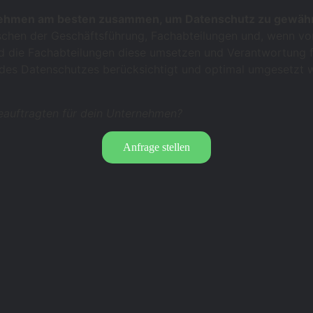
rnehmen am besten zusammen, um Datenschutz zu gewähr
chen der Geschäftsführung, Fachabteilungen und, wenn vo
end die Fachabteilungen diese umsetzen und Verantwortung
 des Datenschutzes berücksichtigt und optimal umgesetzt 
eauftragten für dein Unternehmen?
Anfrage stellen