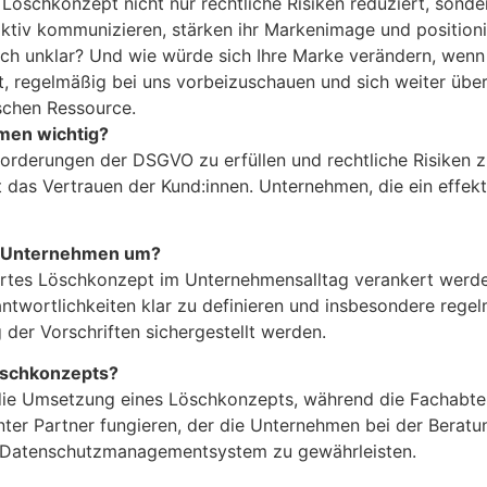
Löschkonzept nicht nur rechtliche Risiken reduziert, sond
ktiv kommunizieren, stärken ihr Markenimage und position
 unklar? Und wie würde sich Ihre Marke verändern, wenn D
, regelmäßig bei uns vorbeizuschauen und sich weiter übe
ischen Ressource.
men wichtig?
orderungen der DSGVO zu erfüllen und rechtliche Risiken z
amit das Vertrauen der Kund:innen. Unternehmen, die ein ef
em Unternehmen um?
riertes Löschkonzept im Unternehmensalltag verankert wer
antwortlichkeiten klar zu definieren und insbesondere rege
der Vorschriften sichergestellt werden.
öschkonzepts?
die Umsetzung eines Löschkonzepts, während die Fachabtei
ter Partner fungieren, der die Unternehmen bei der Beratu
ves Datenschutzmanagementsystem zu gewährleisten.