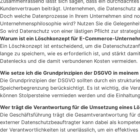
Zusammenfassend lässt sich sagen, dass ein durchdachtes 
Kundenvertrauen beiträgt. Unternehmen, die Datenschutz a
Doch welche Datenprozesse in Ihrem Unternehmen sind noch
Unternehmensphilosophie wird? Nutzen Sie die Gelegenheit
So wird Datenschutz von einer lästigen Pflicht zur strateg
Warum ist ein Löschkonzept für E-Commerce-Unterneh
Ein Löschkonzept ist entscheidend, um die Datenschutzanf
lange zu speichern, wie es erforderlich ist, und stärkt d
Datenlecks und die damit verbundenen Kosten vermeiden.
Wie setze ich die Grundprinzipien der DSGVO in mein
Die Grundprinzipien der DSGVO sollten durch ein struktu
Speicherbegrenzung berücksichtigt. Es ist wichtig, die Ver
können Stolpersteine vermieden werden und die Einhaltung 
Wer trägt die Verantwortung für die Umsetzung eines L
Die Geschäftsführung trägt die Gesamtverantwortung für 
externer Datenschutzbeauftragter kann dabei als kompeten
der Verantwortlichkeiten ist unerlässlich, um ein effekti