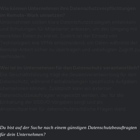
Wie können Unternehmen ihre Datenschutzverpflichtungen
im Remote-Work umsetzen?
Unternehmen sollten klare Datenschutzstrategien entwickeln
und Schulungen für Mitarbeiter anbieten, um den Umgang mit
sensiblen Daten zu klären. Zudem ist der Einsatz von
Technologien wie VPNs entscheidend, um Daten während der
Remote-Arbeit sicher zu übertragen und unbefugten Zugriff zu
verhindern.
Wer ist im Unternehmen für den Datenschutz verantwortlich?
Die Geschäftsführung trägt die Gesamtverantwortung für den
Datenschutz, während Fachabteilungen spezifische Aufgaben
übernehmen können. Zusätzlich kann ein externer
Datenschutzbeauftragter eingesetzt werden, der für die
Einhaltung der DSGVO-Vorgaben sorgt und als
Ansprechpartner für datenschutzrechtliche Fragen dient.
Du bist auf der Suche nach einem günstigen Datenschutzbeauftragten
für dein Unternehmen?