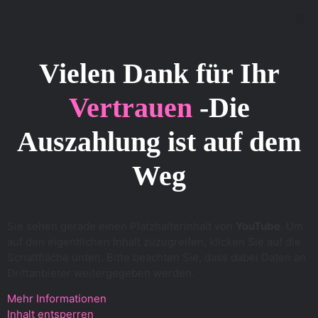
g
e
Vielen Dank für Ihr
Vertrauen
-Die
Auszahlung ist auf dem
Weg
Sie sehen gerade einen Platzhalterinhalt von
YouTube
. Um
auf den eigentlichen Inhalt zuzugreifen, klicken Sie auf die
Schaltfläche unten. Bitte beachten Sie, dass dabei Daten an
Drittanbieter weitergegeben werden.
Mehr Informationen
Inhalt entsperren